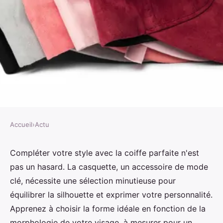
Accueil
›
Actu
ACTU
Choisir la casquette idéale:
Compléter votre style avec la coiffe parfaite n'est
pas un hasard. La casquette, un accessoire de mode
astuces et tendances
clé, nécessite une sélection minutieuse pour
équilibrer la silhouette et exprimer votre personnalité.
Thomas
•
13 juin 2024
•
3 min de lecture
Apprenez à choisir la forme idéale en fonction de la
morphologie de votre visage, à mesurer pour un