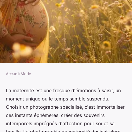
Accueil
›
Mode
MODE
Capturer la magie de la
La maternité est une fresque d'émotions à saisir, un
moment unique où le temps semble suspendu.
maternité avec un photographe
Choisir un photographe spécialisé, c'est immortaliser
grossesse
ces instants éphémères, créer des souvenirs
intemporels imprégnés d'affection pour soi et sa
Thomas
•
30 mai 2024
•
3 min de lecture
famille. La photographie de maternité devient alors