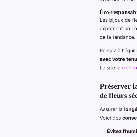
Éco-responsabi
Les bijoux de f
expriment un en
de la tendance.
Pensez à l'équi
avec votre ten
Le site
lalizefleu
Préserver l
de fleurs sé
Assurer la
longé
Voici des
consei
Évitez l'humi