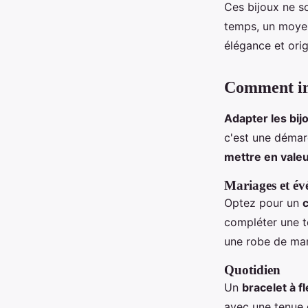
Ces bijoux ne so
temps, un moyen
élégance et origi
Comment inté
Adapter les bij
c'est une démarc
mettre en vale
Mariages et év
Optez pour un
c
compléter une t
une robe de mar
Quotidien
Un
bracelet à f
avec une tenue d