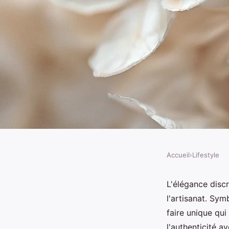
Accueil
›
Lifestyle
LIFESTYLE
Bijou fleur séchée : 
L'élégance discr
l'artisanat. Sym
élégance
faire unique qu
l'authenticité a