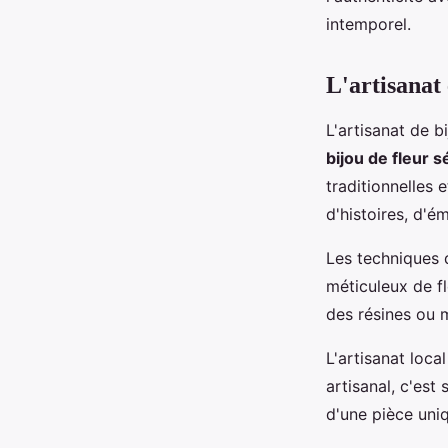
intemporel.
Thomas
•
12 juin 2024
•
3 min de lecture
L'artisanat 
L'artisanat de b
bijou de fleur s
traditionnelles 
d'histoires, d'é
Les techniques d
méticuleux de fl
des résines ou m
L'artisanat loca
artisanal, c'est
d'une pièce uniq