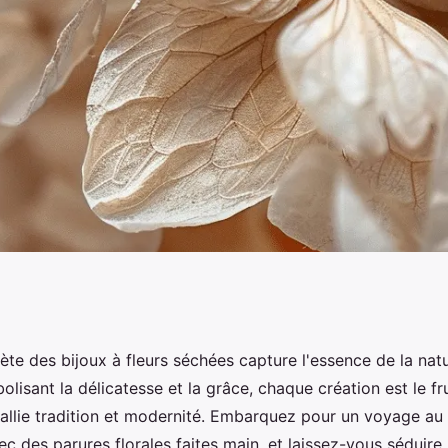
charme intemporel et
ète des bijoux à fleurs séchées capture l'essence de la natu
bolisant la délicatesse et la grâce, chaque création est le fru
i allie tradition et modernité. Embarquez pour un voyage a
vec des parures florales faites main, et laissez-vous séduire