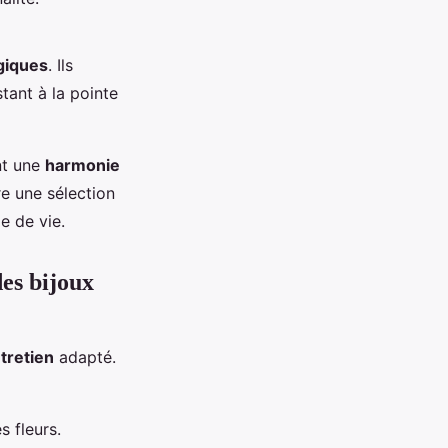
giques
. Ils
tant à la pointe
nt une
harmonie
e une sélection
e de vie.
des bijoux
tretien
adapté.
s fleurs.