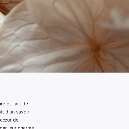
re et l'art de
it d'un savoir-
u cœur de
 par leur charme