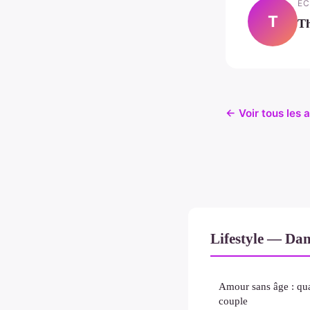
EC
T
T
← Voir tous les a
Lifestyle — Da
Amour sans âge : qua
couple