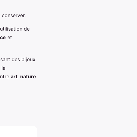
s conserver.
utilisation de
nce
et
ssant des bijoux
 la
entre
art
,
nature