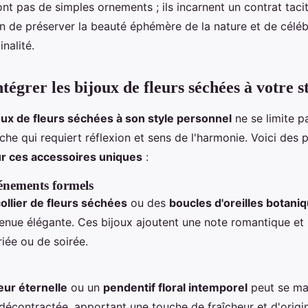
nt pas de simples ornements ; ils incarnent un contrat taci
 de préserver la beauté éphémère de la nature et de célébr
nalité.
grer les bijoux de fleurs séchées à votre st
oux de fleurs séchées à son style personnel
ne se limite pa
he qui requiert réflexion et sens de l'harmonie. Voici des 
ur ces accessoires uniques
:
énements formels
ollier de fleurs séchées
ou des
boucles d'oreilles botani
enue élégante. Ces bijoux ajoutent une note romantique et 
iée ou de soirée.
leur éternelle
ou un
pendentif floral intemporel
peut se ma
écontractée, apportant une touche de fraîcheur et d'origin