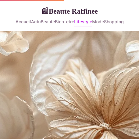
Beaute Raffinee
📰
Accueil
Actu
Beauté
Bien-etre
Lifestyle
Mode
Shopping