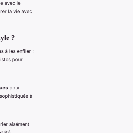
te avec le
er la vie avec
yle ?
s à les enfiler ;
pistes pour
ques
pour
sophistiquée à
rier aisément
alité.