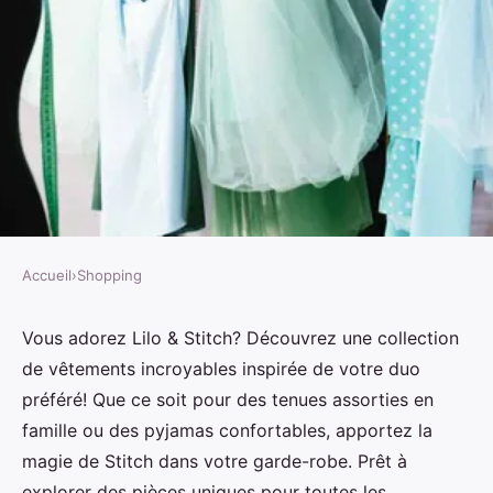
Accueil
›
Shopping
SHOPPING
Découvrez le monde du
Vous adorez Lilo & Stitch? Découvrez une collection
de vêtements incroyables inspirée de votre duo
vetement stitch pour les fans de
préféré! Que ce soit pour des tenues assorties en
lilo & stitch
famille ou des pyjamas confortables, apportez la
magie de Stitch dans votre garde-robe. Prêt à
Thomas
•
26 juin 2024
•
3 min de lecture
explorer des pièces uniques pour toutes les