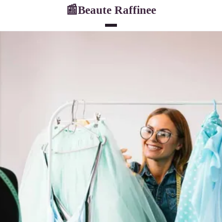
Beaute Raffinee
📰