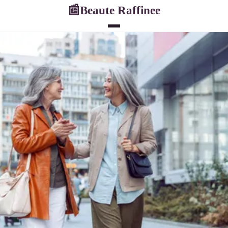
Beaute Raffinee
📰