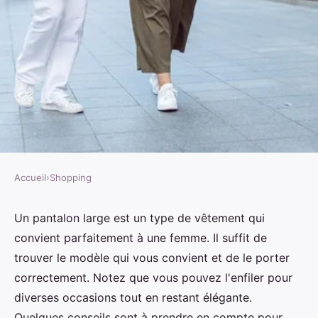
Accueil
›
Shopping
SHOPPING
Pantalon large pour femme :
Un pantalon large est un type de vêtement qui
convient parfaitement à une femme. Il suffit de
conseils pour un port adéquat
trouver le modèle qui vous convient et de le porter
correctement. Notez que vous pouvez l'enfiler pour
Thomas
•
9 août 2024
•
2 min de lecture
diverses occasions tout en restant élégante.
Quelques conseils sont à prendre en compte pour