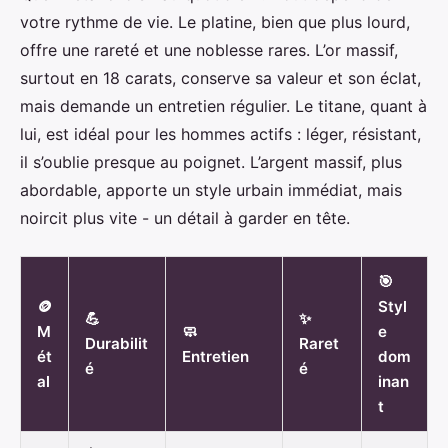
votre rythme de vie. Le platine, bien que plus lourd,
offre une rareté et une noblesse rares. L’or massif,
surtout en 18 carats, conserve sa valeur et son éclat,
mais demande un entretien régulier. Le titane, quant à
lui, est idéal pour les hommes actifs : léger, résistant,
il s’oublie presque au poignet. L’argent massif, plus
abordable, apporte un style urbain immédiat, mais
noircit plus vite - un détail à garder en tête.
🎯
🪙
Styl
💪
✨
M
🧼
e
Durabilit
Raret
ét
Entretien
dom
é
é
al
inan
t