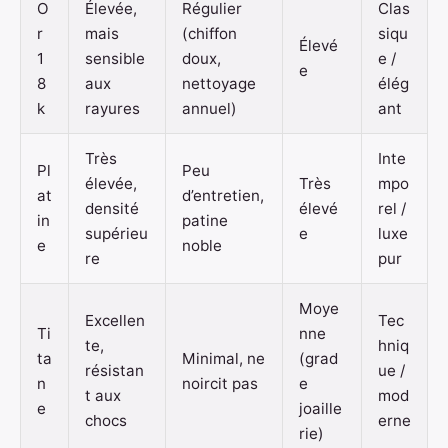
O
Élevée,
Régulier
Clas
r
mais
(chiffon
siqu
Élevé
1
sensible
doux,
e /
e
8
aux
nettoyage
élég
k
rayures
annuel)
ant
Très
Inte
Pl
Peu
élevée,
Très
mpo
at
d’entretien,
densité
élevé
rel /
in
patine
supérieu
e
luxe
e
noble
re
pur
Moye
Excellen
Tec
Ti
nne
te,
hniq
ta
Minimal, ne
(grad
résistan
ue /
n
noircit pas
e
t aux
mod
e
joaille
chocs
erne
rie)