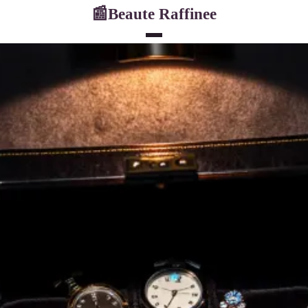
Beaute Raffinee
📰