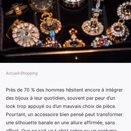
Accueil
›
Shopping
SHOPPING
Top 5 bijoux pour hommes haut
Près de 70 % des hommes hésitent encore à intégrer
des bijoux à leur quotidien, souvent par peur d’un
de gamme à adopter
look trop appuyé ou d’un mauvais choix de pièce.
Pourtant, un accessoire bien pensé peut transformer
Alexandre-Pierre
•
11/05/2026 16:03
•
13 min de lecture
une silhouette banale en une allure affirmée, sans
effort. Que ce soit un t-shirt sobre ou un costume